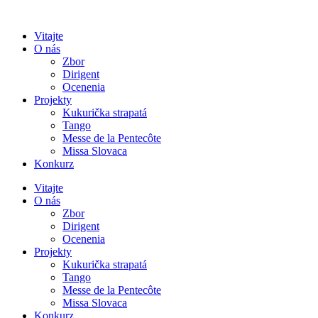
Preskočiť
na
Vitajte
obsah
O nás
Zbor
Dirigent
Ocenenia
Projekty
Kukurička strapatá
Tango
Messe de la Pentecôte
Missa Slovaca
Konkurz
Vitajte
O nás
Zbor
Dirigent
Ocenenia
Projekty
Kukurička strapatá
Tango
Messe de la Pentecôte
Missa Slovaca
Konkurz