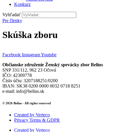
Konkurz
Vyhľadať
Pre členky
Skúška zboru
Facebook
Instagram
Youtube
Občianske združenie Ženský spevácky zbor Belius
SNP 331/112, 962 23 Očová
IČO: 42309778
Číslo účtu: 3207188251/0200
IBAN: SK38 0200 0000 0032 0718 8251
e-mail: info@belius.sk
© 2026 Belius - All rights reserved
Created by Verteco
Privacy Terms & GDPR
Created by Verteco