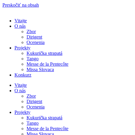
Preskočiť na obsah
Vitajte
O nás
Zbor
Dirigent
Ocenenia
Projekty
Kukurička strapatá
Tango
Messe de la Pentecôte
Missa Slovaca
Konkurz
Vitajte
O nás
Zbor
Dirigent
Ocenenia
Projekty
Kukurička strapatá
Tango
Messe de la Pentecôte
Missa Slovaca