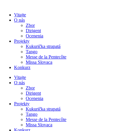
Preskočiť
na
Vitajte
obsah
O nás
Zbor
Dirigent
Ocenenia
Projekty
Kukurička strapatá
Tango
Messe de la Pentecôte
Missa Slovaca
Konkurz
Vitajte
O nás
Zbor
Dirigent
Ocenenia
Projekty
Kukurička strapatá
Tango
Messe de la Pentecôte
Missa Slovaca
Konkurz