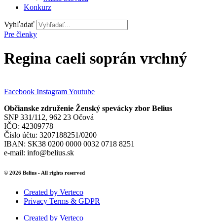
Konkurz
Vyhľadať
Pre členky
Regina caeli soprán vrchný
Facebook
Instagram
Youtube
Občianske združenie Ženský spevácky zbor Belius
SNP 331/112, 962 23 Očová
IČO: 42309778
Číslo účtu: 3207188251/0200
IBAN: SK38 0200 0000 0032 0718 8251
e-mail: info@belius.sk
© 2026 Belius - All rights reserved
Created by Verteco
Privacy Terms & GDPR
Created by Verteco