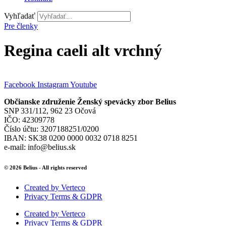
Vyhľadať
Pre členky
Regina caeli alt vrchný
Facebook
Instagram
Youtube
Občianske združenie Ženský spevácky zbor Belius
SNP 331/112, 962 23 Očová
IČO: 42309778
Číslo účtu: 3207188251/0200
IBAN: SK38 0200 0000 0032 0718 8251
e-mail: info@belius.sk
© 2026 Belius - All rights reserved
Created by Verteco
Privacy Terms & GDPR
Created by Verteco
Privacy Terms & GDPR