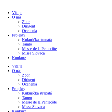
Preskočiť
na
Vitajte
obsah
O nás
Zbor
Dirigent
Ocenenia
Projekty
Kukurička strapatá
Tango
Messe de la Pentecôte
Missa Slovaca
Konkurz
Vitajte
O nás
Zbor
Dirigent
Ocenenia
Projekty
Kukurička strapatá
Tango
Messe de la Pentecôte
Missa Slovaca
Konkurz