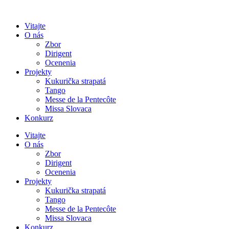
Preskočiť
na
Vitajte
obsah
O nás
Zbor
Dirigent
Ocenenia
Projekty
Kukurička strapatá
Tango
Messe de la Pentecôte
Missa Slovaca
Konkurz
Vitajte
O nás
Zbor
Dirigent
Ocenenia
Projekty
Kukurička strapatá
Tango
Messe de la Pentecôte
Missa Slovaca
Konkurz