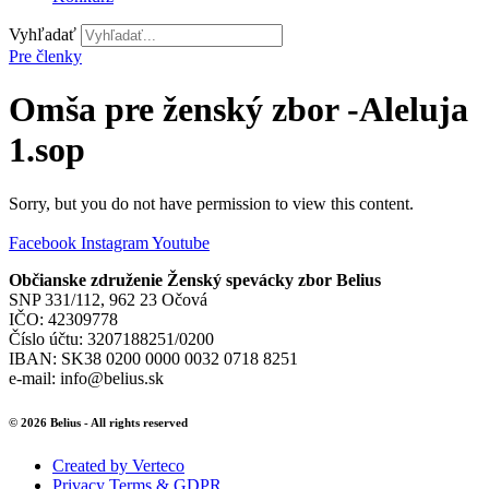
Vyhľadať
Pre členky
Omša pre ženský zbor -Aleluja
1.sop
Sorry, but you do not have permission to view this content.
Facebook
Instagram
Youtube
Občianske združenie Ženský spevácky zbor Belius
SNP 331/112, 962 23 Očová
IČO: 42309778
Číslo účtu: 3207188251/0200
IBAN: SK38 0200 0000 0032 0718 8251
e-mail: info@belius.sk
© 2026 Belius - All rights reserved
Created by Verteco
Privacy Terms & GDPR