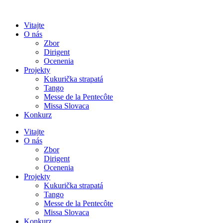
Preskočiť
na
Vitajte
obsah
O nás
Zbor
Dirigent
Ocenenia
Projekty
Kukurička strapatá
Tango
Messe de la Pentecôte
Missa Slovaca
Konkurz
Vitajte
O nás
Zbor
Dirigent
Ocenenia
Projekty
Kukurička strapatá
Tango
Messe de la Pentecôte
Missa Slovaca
Konkurz