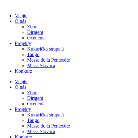
Preskočiť
na
Vitajte
obsah
O nás
Zbor
Dirigent
Ocenenia
Projekty
Kukurička strapatá
Tango
Messe de la Pentecôte
Missa Slovaca
Konkurz
Vitajte
O nás
Zbor
Dirigent
Ocenenia
Projekty
Kukurička strapatá
Tango
Messe de la Pentecôte
Missa Slovaca
Konkurz